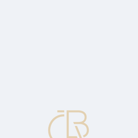
z akreditivu. Ustanovení bývá vytištěno červeným inkoustem, proto ozn
u opatřeny v řádném čase.