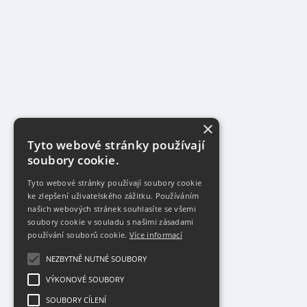
×
Tyto webové stránky používají
soubory cookie.
Tyto webové stránky používají soubory cookie
ke zlepšení uživatelského zážitku. Používáním
našich webových stránek souhlasíte se všemi
soubory cookie v souladu s našimi zásadami
používání souborů cookie.
Více informací
NEZBYTNĚ NUTNÉ SOUBORY
VÝKONOVÉ SOUBORY
SOUBORY CÍLENÍ