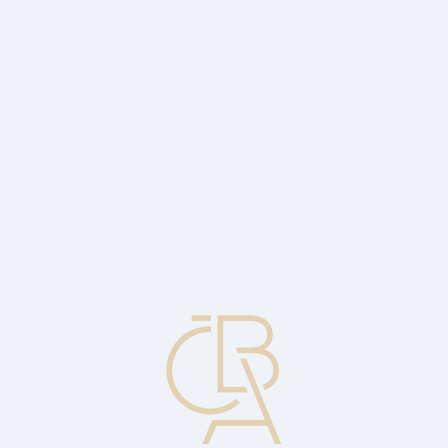
News
ČBA Monitor
CBA Educa Education
ABOUT CBA
Contact
For media
Calendar
cs
CIF, cost, insurance, freight
One of the international Incoterms clauses. Costs, insurance and
shipping paid by seller.