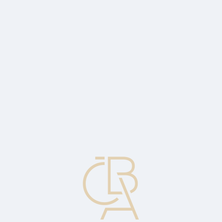
Zpravodajský servis
ČBA Monitor
ČBA Educa vzdělávání
O ČBA
Kontakt
Pro média
Kalendář
cs
Čipová karta
Počítačová karta se zabudovaným počítačovým čipem.