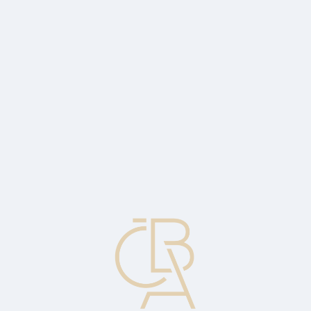
Zpravodajský servis
ČBA Monitor
ČBA Educa vzdělávání
O ČBA
Kontakt
Pro média
Kalendář
cs
AČSS: Jak získat maximální státní
podporu?
Peníze vložte do konce roku