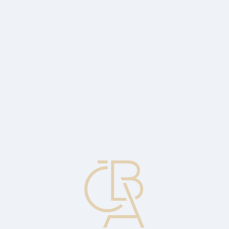
Zpravodajský servis
ČBA Monitor
ČBA Educa vzdělávání
O ČBA
Kontakt
Pro média
Kalendář
cs
Bankovní statistika za prosinec 2024
Komentář Miroslava Zámečníka, hlavního poradce České bankovní
asociace