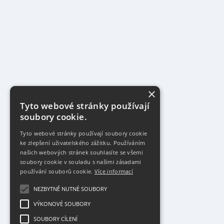
×
Tyto webové stránky používají
soubory cookie.
Tyto webové stránky používají soubory cookie
ke zlepšení uživatelského zážitku. Používáním
našich webových stránek souhlasíte se všemi
soubory cookie v souladu s našimi zásadami
používání souborů cookie.
Více informací
NEZBYTNĚ NUTNÉ SOUBORY
VÝKONOVÉ SOUBORY
SOUBORY CÍLENÍ