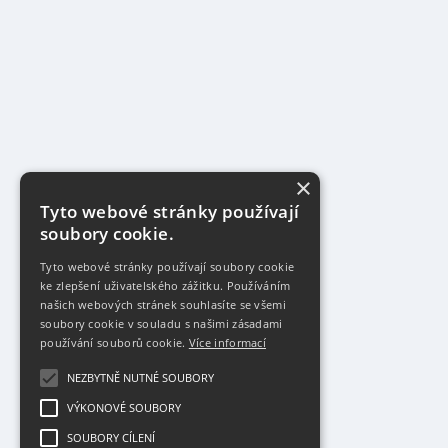
×
Tyto webové stránky používají
soubory cookie.
Tyto webové stránky používají soubory cookie
ke zlepšení uživatelského zážitku. Používáním
našich webových stránek souhlasíte se všemi
soubory cookie v souladu s našimi zásadami
používání souborů cookie.
Více informací
NEZBYTNĚ NUTNÉ SOUBORY
VÝKONOVÉ SOUBORY
SOUBORY CÍLENÍ