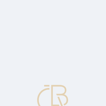
 domů
představují nový program bezúročných úvěrů na energetické renovace 