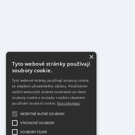
×
Tyto webové stránky používají
soubory cookie.
Tyto webové stránky používají soubory cookie
ke zlepšení uživatelského zážitku. Používáním
našich webových stránek souhlasíte se všemi
soubory cookie v souladu s našimi zásadami
používání souborů cookie.
Více informací
NEZBYTNĚ NUTNÉ SOUBORY
VÝKONOVÉ SOUBORY
SOUBORY CÍLENÍ