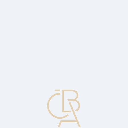
Zpravodajský servis
ČBA Monitor
ČBA Educa vzdělávání
O ČBA
Kontakt
Pro média
Kalendář
cs
Banky v Česku jsou stabilní, odolné a
připravené pomoci.
Bankovní systém v České republice patří k nejrobustnějším a
nejstabilnějším v celé Evropě. Bez ohledu na mezinárodní
geopolitickou situaci jsou vklady klientů bank v bezpečí.