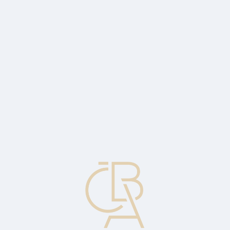
Zpravodajský servis
ČBA Monitor
ČBA Educa vzdělávání
O ČBA
Kontakt
Pro média
Kalendář
cs
Březnová inflace na 2,7 % přináší další
studenou sprchu pro holubice
Ekonomický komentář Jaromíra Šindela, hlavního ekonoma ČBA