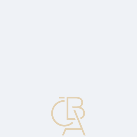
Zpravodajský servis
ČBA Monitor
ČBA Educa vzdělávání
O ČBA
Kontakt
Pro média
Kalendář
cs
ČBA Hypomonitor: Babí léto silných
hypoték při stabilní sazbě 4,52 %
Od začátku roku objem nových hypoték dosáhl 235 miliard korun