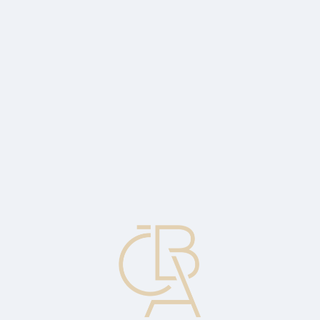
Zpravodajský servis
ČBA Monitor
ČBA Educa vzdělávání
O ČBA
Kontakt
Pro média
Kalendář
cs
ČBA Hypomonitor: sazba vzrostla na 5 %
ČBA Hypomonitor červen 2022: Objem poskytnutých hypoték
oproti květnu mírně poklesl, výrazný meziroční propad se postupně
prohlubuje.