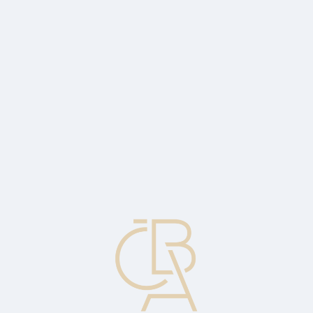
Zpravodajský servis
ČBA Monitor
ČBA Educa vzdělávání
O ČBA
Kontakt
Pro média
Kalendář
cs
ČBA Hypomonitor: Hypoteční aktivita v
červenci dále zesílila
Průměrná sazba se mírně zvýšila na 5,07 procenta