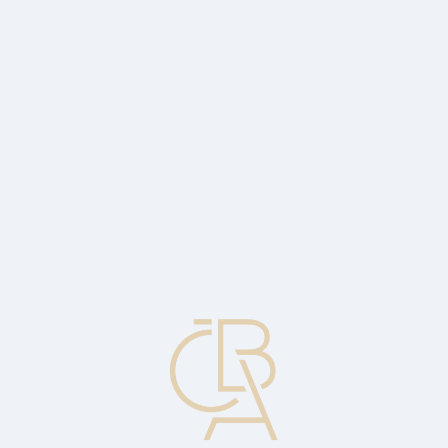
Zpravodajský servis
ČBA Monitor
ČBA Educa vzdělávání
O ČBA
Kontakt
Pro média
Kalendář
cs
Objem hypoték je nejvyšší od začátku
roku 2022
Průměrná hypoteční sazba klesla na 4,98 procenta a je nejnižší za
poslední dva roky