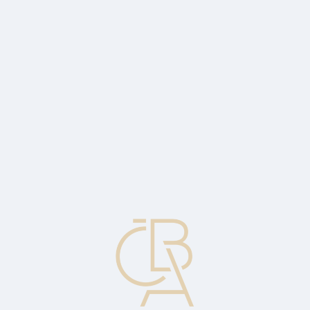
Zpravodajský servis
ČBA Monitor
ČBA Educa vzdělávání
O ČBA
Kontakt
Pro média
Kalendář
cs
ČBA Hypomonitor: Stále silná říjnová
aktivita s hypoteční sazbou pod 4,5 %
Od začátku roku objem nových hypoték dosáhl 265 miliard korun