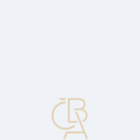
Zpravodajský servis
ČBA Monitor
ČBA Educa vzdělávání
O ČBA
Kontakt
Pro média
Kalendář
cs
ČBA Hypomonitor únor 2023: Úroková
sazba klesla na 5,90 %
ČBA Hypomonitor: Objem poskytnutých hypoték se v únoru zvýšil
o pětinu, meziroční propad zůstává výrazný. Úroková sazba klesla
na 5,9 %.