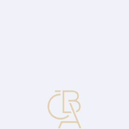
Zpravodajský servis
ČBA Monitor
ČBA Educa vzdělávání
O ČBA
Kontakt
Pro média
Kalendář
cs
MAKROEKONOMICKÁ PROGNÓZA
ČBA 2Q 22
MAKROEKONOMICKÁ PROGNÓZA ČBA KVĚTEN 2022:
Česká ekonomika letos zpomalí na 1,8 %. Rizika stagflačního
vývoje sílí, reálné mzdy letos citelně propadnou.