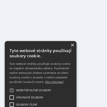
×
Tyto webové stránky používají
soubory cookie.
Tyto webové stránky používají soubory cookie
ke zlepšení uživatelského zážitku. Používáním
našich webových stránek souhlasíte se všemi
soubory cookie v souladu s našimi zásadami
používání souborů cookie.
Více informací
NEZBYTNĚ NUTNÉ SOUBORY
VÝKONOVÉ SOUBORY
SOUBORY CÍLENÍ