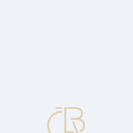
 Gymnázia Jana Keplera v Praze a postoupili do celoevropského finál