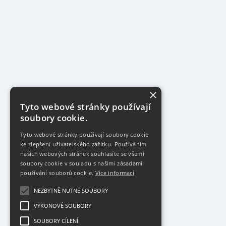
×
Tyto webové stránky používají
soubory cookie.
Tyto webové stránky používají soubory cookie
ke zlepšení uživatelského zážitku. Používáním
našich webových stránek souhlasíte se všemi
soubory cookie v souladu s našimi zásadami
používání souborů cookie.
Více informací
NEZBYTNĚ NUTNÉ SOUBORY
VÝKONOVÉ SOUBORY
SOUBORY CÍLENÍ