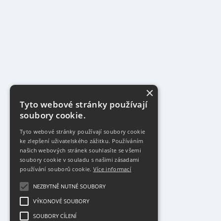
×
Tyto webové stránky používají
soubory cookie.
Tyto webové stránky používají soubory cookie
ke zlepšení uživatelského zážitku. Používáním
našich webových stránek souhlasíte se všemi
soubory cookie v souladu s našimi zásadami
používání souborů cookie.
Více informací
NEZBYTNĚ NUTNÉ SOUBORY
VÝKONOVÉ SOUBORY
SOUBORY CÍLENÍ