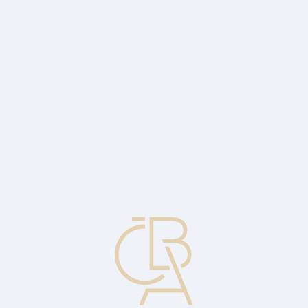
Zpravodajský servis
ČBA Monitor
ČBA Educa vzdělávání
O ČBA
Kontakt
Pro média
Kalendář
cs
ČBA NEWS 2/2024
Newsletter ČBA: E‑šmejdi způsobili v loňském roce škody za 1,35
miliardy korun