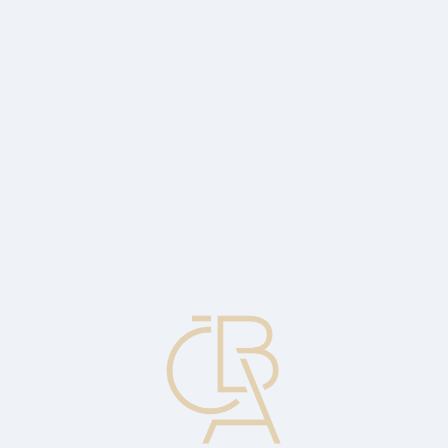
Zpravodajský servis
ČBA Monitor
ČBA Educa vzdělávání
O ČBA
Kontakt
Pro média
Kalendář
cs
Ceny v zemědělství a průmyslu klesají
nad očekávání
Ekonomický komentář Jakuba Seidlera, hlavního ekonoma ČBA