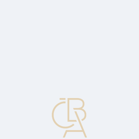
Zpravodajský servis
ČBA Monitor
ČBA Educa vzdělávání
O ČBA
Kontakt
Pro média
Kalendář
cs
Ceny většiny výrobců v srpnu rostly, v
zemědělství ale pokračuje výrazný pokles
Ekonomický komentář Jakuba Seidlera, hlavního ekonoma ČBA