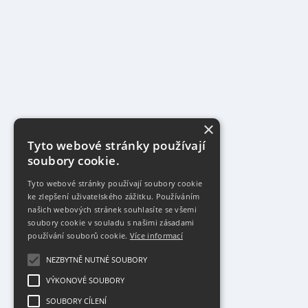
×
Tyto webové stránky používají
soubory cookie.
Tyto webové stránky používají soubory cookie
ke zlepšení uživatelského zážitku. Používáním
našich webových stránek souhlasíte se všemi
soubory cookie v souladu s našimi zásadami
používání souborů cookie.
Více informací
NEZBYTNĚ NUTNÉ SOUBORY
VÝKONOVÉ SOUBORY
SOUBORY CÍLENÍ