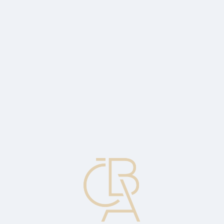
Zpravodajský servis
ČBA Monitor
ČBA Educa vzdělávání
O ČBA
Kontakt
Pro média
Kalendář
cs
Červencová inflace zrychlila na 17,5 %
Inflace v červenci dále mírně zrychlila, a to na 17,5 % z červnových
17,2 %. Meziměsíčně ceny vzrostly o 1,3 %, což představuje
nejslabší dynamiku od února tohoto roku.