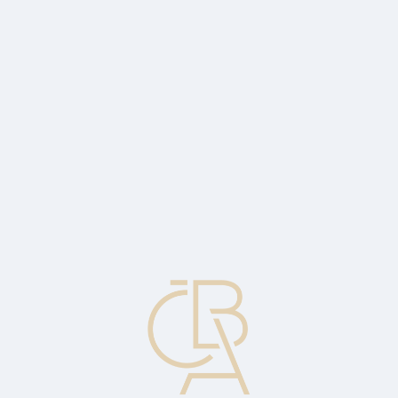
Zpravodajský servis
ČBA Monitor
ČBA Educa vzdělávání
O ČBA
Kontakt
Pro média
Kalendář
cs
Češi a financování spotřeby 2023
Zkušenosti s půjčkou má 79 % Čechů, desetina Čechů se zadlužuje
rizikově.