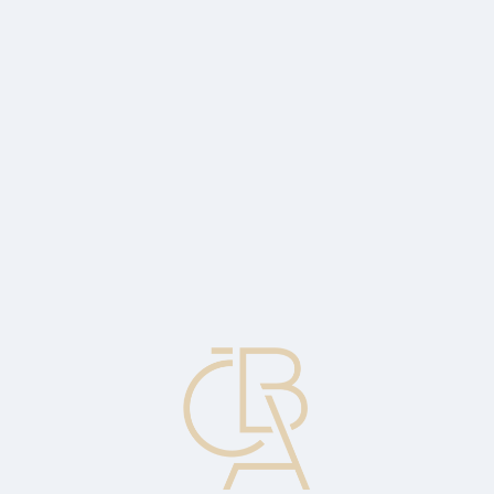
Zpravodajský servis
ČBA Monitor
ČBA Educa vzdělávání
O ČBA
Kontakt
Pro média
Kalendář
cs
Češi a hypotéky 2023
Hypotéku plánuje pětina populace. Zájem o půjčky na bydlení
meziročně vzrostl o třetinu.