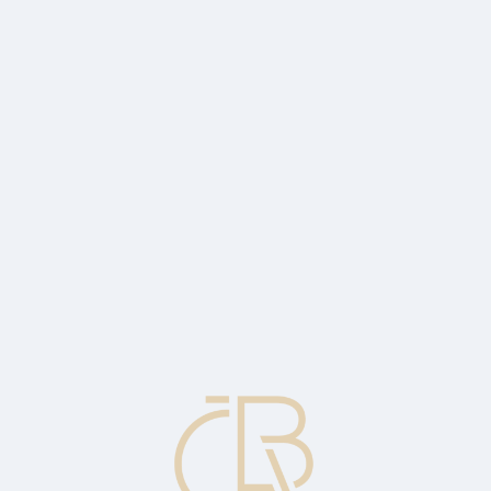
i celé společnosti. Již několik let pomáhá s finanční výukou dětí. Nyní 