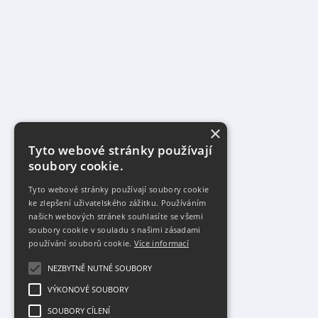
×
Tyto webové stránky používají
soubory cookie.
Tyto webové stránky používají soubory cookie
ke zlepšení uživatelského zážitku. Používáním
našich webových stránek souhlasíte se všemi
soubory cookie v souladu s našimi zásadami
používání souborů cookie.
Více informací
NEZBYTNĚ NUTNÉ SOUBORY
VÝKONOVÉ SOUBORY
SOUBORY CÍLENÍ