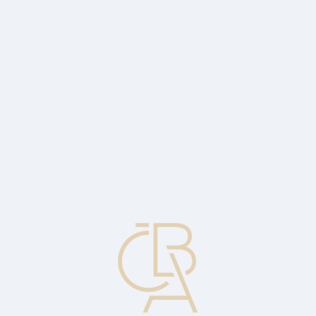
Zpravodajský servis
ČBA Monitor
ČBA Educa vzdělávání
O ČBA
Kontakt
Pro média
Kalendář
cs
Podpis Memoranda pro udržitelné
finance
Banky volají po udržitelném rozvoji a ochraně životního prostředí