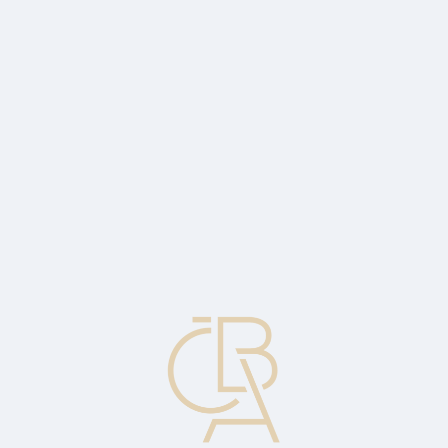
Zpravodajský servis
ČBA Monitor
ČBA Educa vzdělávání
O ČBA
Kontakt
Pro média
Kalendář
cs
Český bankovní sektor je velmi stabilní
Pokles cen akcií Credit Suisse nijak neodráží situaci na domácím
bankovním trhu či kondici jednotlivých domácích bank.