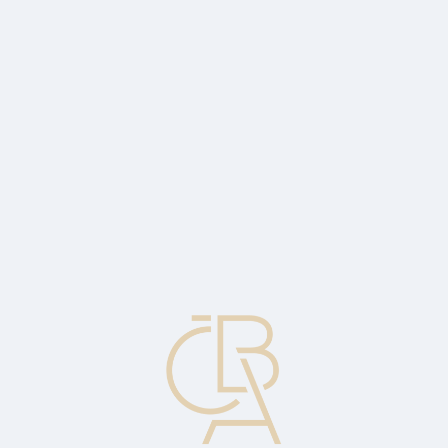
Zpravodajský servis
ČBA Monitor
ČBA Educa vzdělávání
O ČBA
Kontakt
Pro média
Kalendář
cs
ČNB nepřekvapila svým rozhodnutím
ponechat 3,5% sazbu, ani jestřábím
komentářem
Ekonomický komentář Jaromíra Šindela, hlavního ekonoma ČBA