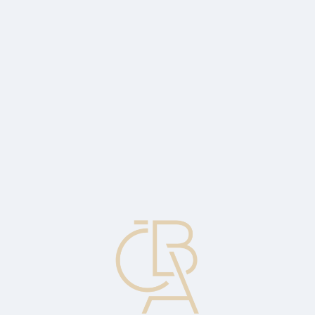
Zpravodajský servis
ČBA Monitor
ČBA Educa vzdělávání
O ČBA
Kontakt
Pro média
Kalendář
cs
ČNB sazby nezměnila, TK v jestřábím
duchu
Komentář Jakuba Seidlera, hlavního ekonoma ČBA.