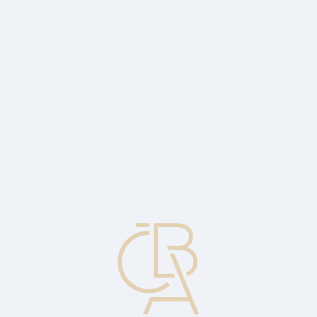
Zpravodajský servis
ČBA Monitor
ČBA Educa vzdělávání
O ČBA
Kontakt
Pro média
Kalendář
cs
ČNB snížila základní úrokovou sazbu na
3,75 procenta
Ekonomický komentář Jaromíra Šindela, hlavního ekonoma ČBA