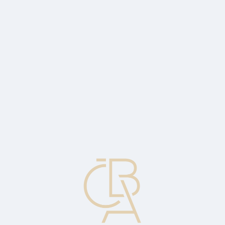
Zpravodajský servis
ČBA Monitor
ČBA Educa vzdělávání
O ČBA
Kontakt
Pro média
Kalendář
cs
ČNB zpřísňuje podmínky pro investiční
hypotéky: 9% dopad nebo potřebná
redistribuce poptávky?
Komentář Jaromíra Šindela, hlavního ekonoma ČBA