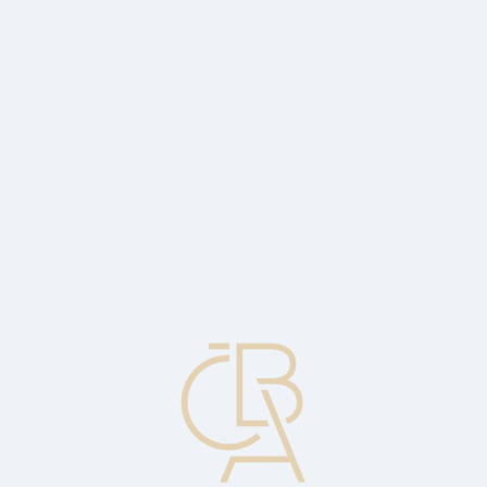
Zpravodajský servis
ČBA Monitor
ČBA Educa vzdělávání
O ČBA
Kontakt
Pro média
Kalendář
cs
Dubnová průmyslová produkce zklamala,
oproti březnu propadla o 1,9 %
Ekonomický komentář Jakuba Seidlera, hlavního ekonoma ČBA.