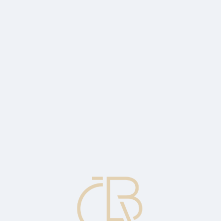
tivně
na průmyslem, domácnostmi a službami. Nárůst důvěry však zaznamena