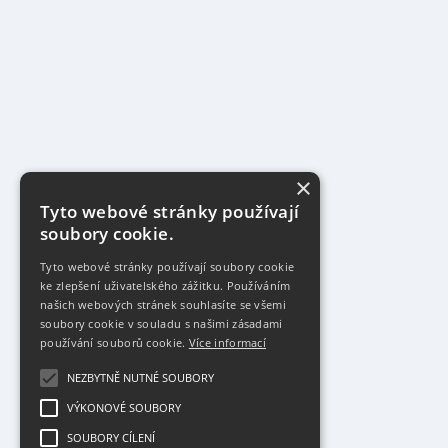
×
Tyto webové stránky používají
soubory cookie.
Tyto webové stránky používají soubory cookie
ke zlepšení uživatelského zážitku. Používáním
našich webových stránek souhlasíte se všemi
soubory cookie v souladu s našimi zásadami
používání souborů cookie.
Více informací
NEZBYTNĚ NUTNÉ SOUBORY
VÝKONOVÉ SOUBORY
SOUBORY CÍLENÍ