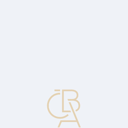
Zpravodajský servis
ČBA Monitor
ČBA Educa vzdělávání
O ČBA
Kontakt
Pro média
Kalendář
cs
Důvěra v ekonomiku v březnu plošně
vzrostla
Ekonomický komentář Jakuba Seidlera, hlavního ekonoma ČBA