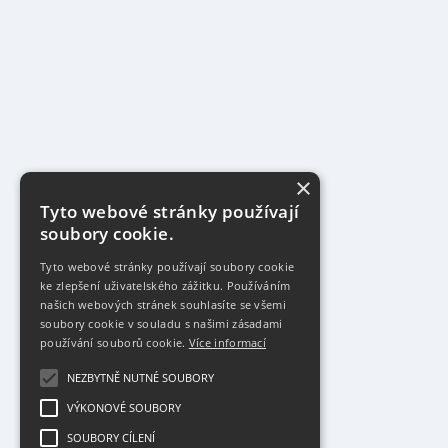
×
Tyto webové stránky používají
soubory cookie.
Tyto webové stránky používají soubory cookie
ke zlepšení uživatelského zážitku. Používáním
našich webových stránek souhlasíte se všemi
soubory cookie v souladu s našimi zásadami
používání souborů cookie.
Více informací
NEZBYTNĚ NUTNÉ SOUBORY
VÝKONOVÉ SOUBORY
SOUBORY CÍLENÍ