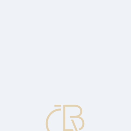
ckými průkazy v druhém čtvrtletí