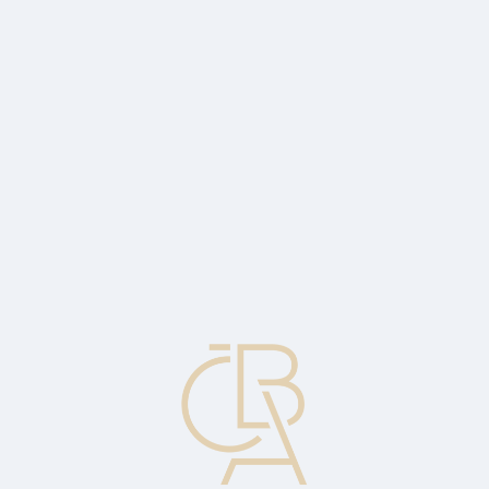
Zpravodajský servis
ČBA Monitor
ČBA Educa vzdělávání
O ČBA
Kontakt
Pro média
Kalendář
cs
E-šmejdi se loni pokusili ukrást přes 14
miliard korun, 12 miliard banky svým
klientům zachránily
Kybertest si vyzkoušelo už víc než milion lidí