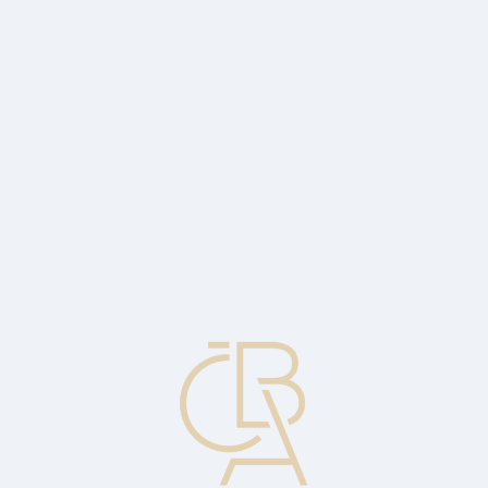
Zpravodajský servis
ČBA Monitor
ČBA Educa vzdělávání
O ČBA
Kontakt
Pro média
Kalendář
cs
Ekonomika ve 2. čtvrtletí meziročně
vzrostla o 0,6 procenta
Ekonomický komentář Jakuba Seidlera, hlavního ekonoma ČBA