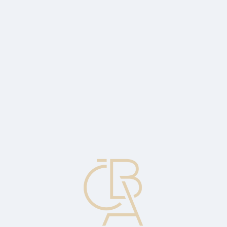
Zpravodajský servis
ČBA Monitor
ČBA Educa vzdělávání
O ČBA
Kontakt
Pro média
Kalendář
cs
Formáty XML pro vzájemnou
komunikaci bank s klienty
Jedná se o dokumenty popisují strukturu transakcí v XML formátu v
České republice