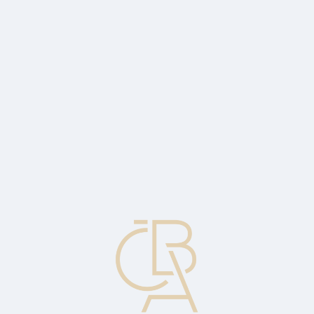
Zpravodajský servis
ČBA Monitor
ČBA Educa vzdělávání
O ČBA
Kontakt
Pro média
Kalendář
cs
Hildová: Je potřeba vzdělávat i učitele
Rozhovor se Zdeňkou Hildovou, ředitelkou ČBA Educa