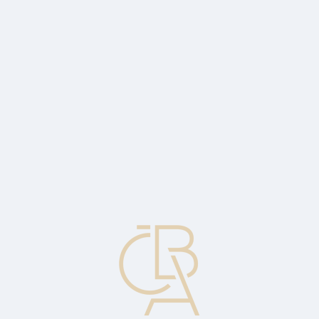
Zpravodajský servis
ČBA Monitor
ČBA Educa vzdělávání
O ČBA
Kontakt
Pro média
Kalendář
cs
Hlavní ekonom(ika) ČBA (5. díl)
O hypotékách a trhu nemovitostí