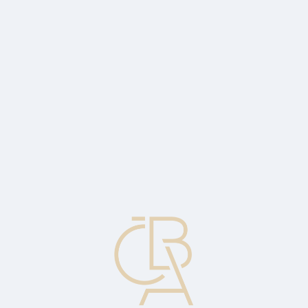
Zpravodajský servis
ČBA Monitor
ČBA Educa vzdělávání
O ČBA
Kontakt
Pro média
Kalendář
cs
Hlavní ekonom(ika) ČBA (8. díl)
Shrnutí letošního roku i výhled na ten příští