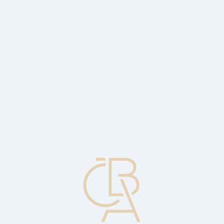
Zpravodajský servis
ČBA Monitor
ČBA Educa vzdělávání
O ČBA
Kontakt
Pro média
Kalendář
cs
Hypotéky s energetickými průkazy ve
třetím čtvrtletí nenavázaly na předchozí
trendy
Jejich podíl byl 37 procent