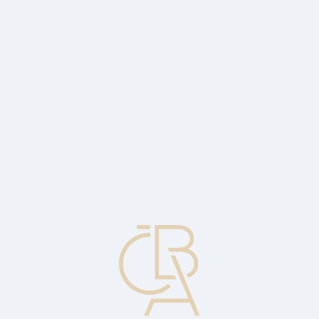
Zpravodajský servis
ČBA Monitor
ČBA Educa vzdělávání
O ČBA
Kontakt
Pro média
Kalendář
cs
Inflace mírně zeslábla na 17,2 %
Meziroční růst cen mírně zvolnil z červencových 17,5 na srpnových
17,2 %.