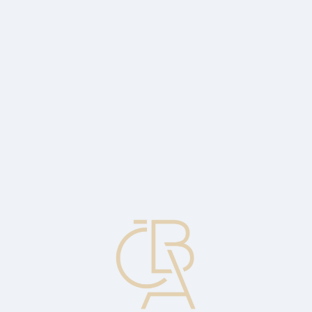
Zpravodajský servis
ČBA Monitor
ČBA Educa vzdělávání
O ČBA
Kontakt
Pro média
Kalendář
cs
Inflace v červnu klesla na 2 procenta
Ekonomický komentář Jakuba Seidlera, hlavního ekonoma ČBA