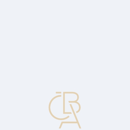
Zpravodajský servis
ČBA Monitor
ČBA Educa vzdělávání
O ČBA
Kontakt
Pro média
Kalendář
cs
Jaromír Šindel
Nový hlavní ekonom České bankovní asociace