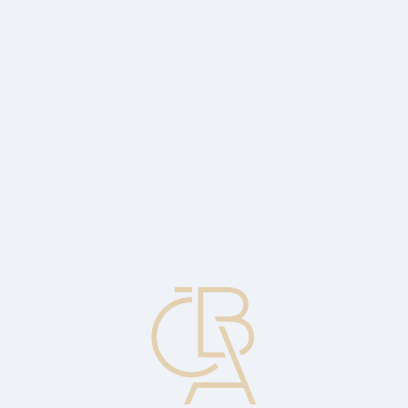
Zpravodajský servis
ČBA Monitor
ČBA Educa vzdělávání
O ČBA
Kontakt
Pro média
Kalendář
cs
Konec platnosti některých bankovek
Banky pomůžou s výměnou peněz, které Česká národní banka
postupně stahuje z oběhu.