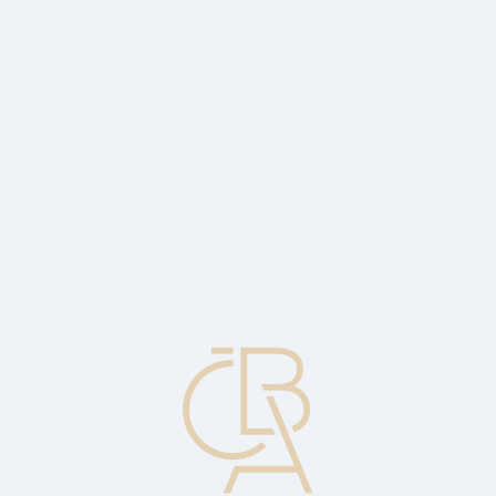
Zpravodajský servis
ČBA Monitor
ČBA Educa vzdělávání
O ČBA
Kontakt
Pro média
Kalendář
cs
Konference AML
Inspirativní pohledy na boj proti praní špinavých peněz